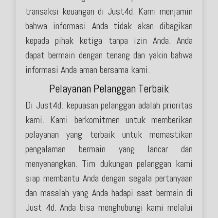
transaksi keuangan di Just4d. Kami menjamin
bahwa informasi Anda tidak akan dibagikan
kepada pihak ketiga tanpa izin Anda. Anda
dapat bermain dengan tenang dan yakin bahwa
informasi Anda aman bersama kami.
Pelayanan Pelanggan Terbaik
Di Just4d, kepuasan pelanggan adalah prioritas
kami. Kami berkomitmen untuk memberikan
pelayanan yang terbaik untuk memastikan
pengalaman bermain yang lancar dan
menyenangkan. Tim dukungan pelanggan kami
siap membantu Anda dengan segala pertanyaan
dan masalah yang Anda hadapi saat bermain di
Just 4d. Anda bisa menghubungi kami melalui