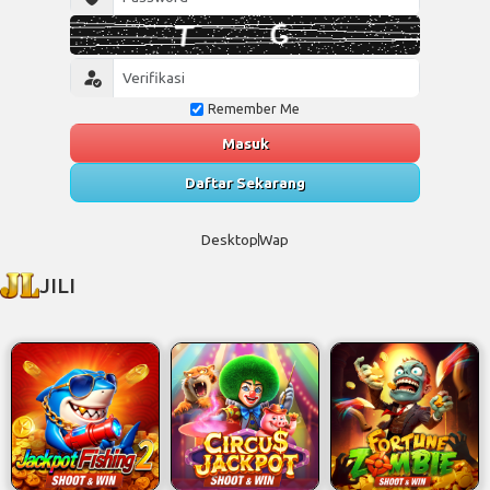
Remember Me
Masuk
Daftar Sekarang
Desktop
Wap
JILI