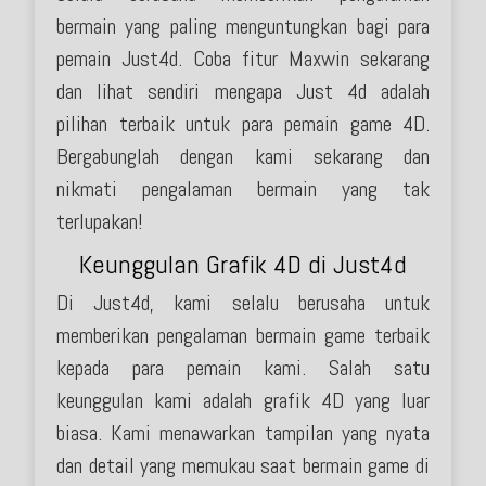
bermain yang paling menguntungkan bagi para
pemain Just4d. Coba fitur Maxwin sekarang
dan lihat sendiri mengapa Just 4d adalah
pilihan terbaik untuk para pemain game 4D.
Bergabunglah dengan kami sekarang dan
nikmati pengalaman bermain yang tak
terlupakan!
Keunggulan Grafik 4D di Just4d
Di Just4d, kami selalu berusaha untuk
memberikan pengalaman bermain game terbaik
kepada para pemain kami. Salah satu
keunggulan kami adalah grafik 4D yang luar
biasa. Kami menawarkan tampilan yang nyata
dan detail yang memukau saat bermain game di