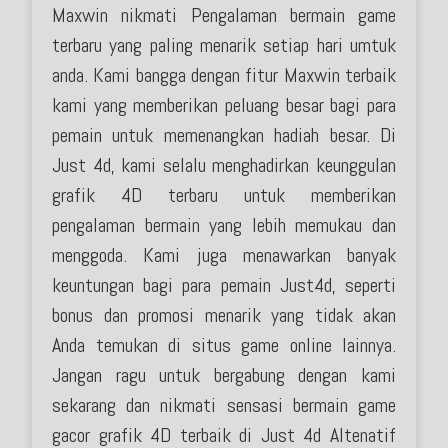
Maxwin nikmati Pengalaman bermain game
terbaru yang paling menarik setiap hari umtuk
anda. Kami bangga dengan fitur Maxwin terbaik
kami yang memberikan peluang besar bagi para
pemain untuk memenangkan hadiah besar. Di
Just 4d, kami selalu menghadirkan keunggulan
grafik 4D terbaru untuk memberikan
pengalaman bermain yang lebih memukau dan
menggoda. Kami juga menawarkan banyak
keuntungan bagi para pemain Just4d, seperti
bonus dan promosi menarik yang tidak akan
Anda temukan di situs game online lainnya.
Jangan ragu untuk bergabung dengan kami
sekarang dan nikmati sensasi bermain game
gacor grafik 4D terbaik di Just 4d Altenatif