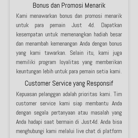
Bonus dan Promosi Menarik
Kami menawarkan bonus dan promosi menarik
untuk para pemain Just 4d. Dapatkan
kesempatan untuk memenangkan hadiah besar
dan menambah kemenangan Anda dengan bonus
yang kami tawarkan. Selain itu, kami juga
memiliki program loyalitas yang memberikan
keuntungan lebih untuk para pemain setia kami.
Customer Service yang Responsif
Kepuasan pelanggan adalah prioritas kami. Tim
customer service kami siap membantu Anda
dengan segala pertanyaan atau masalah yang
Anda hadapi saat bermain di Just4d. Anda bisa
menghubungi kami melalui live chat di platform