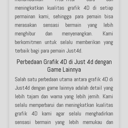
meningkatkan kualitas grafik 4D di setiap
permainan kami, sehingga para pemain bisa
merasakan sensasi bermain yang lebih
menghibur dan menyenangkan. Kami
berkomitmen untuk selalu memberikan yang
terbaik bagi para pemain Just4d.
Perbedaan Grafik 4D di Just 4d dengan
Game Lainnya
Salah satu perbedaan utama antara grafik 4D di
Just4d dengan game lainnya adalah detail yang
lebih tajam dan warna yang lebih jernih. Kami
selalu memperbarui dan meningkatkan kualitas
grafik 4D kami agar selalu menghadirkan
sensasi bermain yang lebih memukau dan