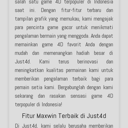
salah satu game 4D terpopuler di Indonesia
saat ini. Dengan fitur-fitur terbaru dan
tampilan grafik yang memukau, kami mengajak
para pencinta game gacor untuk menikmati
pengalaman bermain yang menggoda. Anda dapat
memainkan game 4D favorit Anda dengan
mudah dan memenangkan hadiah besar di
Just4d. Kami terus berinovasi dan
meningkatkan kualitas permainan kami untuk
memberikan pengalaman terbaik bagi para
pemain setia kami. Bergabunglah dengan kami
sekarang dan rasakan sensasi game 4D
terpopuler di Indonesia!
Fitur Maxwin Terbaik di Just4d
Di Just4d, kami selalu berusaha memberikan