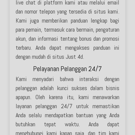
live chat di platform kami atau melalui email
dan nomor telepon yang tersedia di situs kami.
Kami juga memberikan panduan lengkap bagi
para pemain, termasuk cara bermain, pengaturan
akun, dan informasi tentang bonus dan promosi
terbaru. Anda dapat mengakses panduan ini
dengan mudah di situs Just 4d.
Pelayanan Pelanggan 24/7
Kami menyadari bahwa interaksi dengan
pelanggan adalah kunci sukses dalam bisnis
apapun. Oleh karena itu, kami menawarkan
layanan pelanggan 24/7 untuk memastikan
Anda selalu mendapatkan bantuan yang Anda
butuhkan tepat waktu. Anda dapat
menghubungi kami kapan saja, dan tim kami